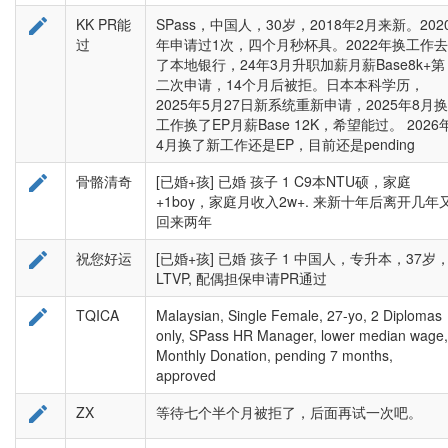

KK PR能
SPass，中国人，30岁，2018年2月来新。202
过
年申请过1次，四个月秒杯具。2022年换工作去
了本地银行，24年3月升职加薪月薪Base8k+第
二次申请，14个月后被拒。日本本科学历，
2025年5月27日新系统重新申请，2025年8月换
工作换了EP月薪Base 12K，希望能过。 2026
4月换了新工作还是EP，目前还是pending

骨骼清奇
[已婚+孩] 已婚 孩子 1 C9本NTU硕，家庭
+1boy，家庭月收入2w+. 来新十年后离开几年
回来两年

祝您好运
[已婚+孩] 已婚 孩子 1 中国人，专升本，37岁
LTVP, 配偶担保申请PR通过

TQICA
Malaysian, Single Female, 27-yo, 2 Diplomas
only, SPass HR Manager, lower median wage,
Monthly Donation, pending 7 months,
approved

ZX
等待七个半个月被拒了，后面再试一次吧。