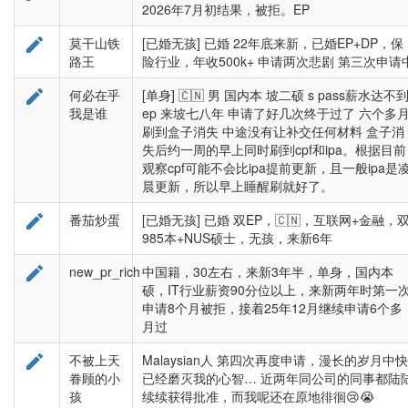
2026年7月初结果，被拒。EP

莫干山铁
[已婚无孩] 已婚 22年底来新，已婚EP+DP，保
路王
险行业，年收500k+ 申请两次悲剧 第三次申请

何必在乎
[单身] 🇨🇳 男 国内本 坡二硕 s pass薪水达不
我是谁
ep 来坡七八年 申请了好几次终于过了 六个多
刷到盒子消失 中途没有让补交任何材料 盒子消
失后约一周的早上同时刷到cpf和ipa。根据目前
观察cpf可能不会比ipa提前更新，且一般ipa是
晨更新，所以早上睡醒刷就好了。

番茄炒蛋
[已婚无孩] 已婚 双EP，🇨🇳，互联网+金融，
985本+NUS硕士，无孩，来新6年

new_pr_rich
中国籍，30左右，来新3年半，单身，国内本
硕，IT行业薪资90分位以上，来新两年时第一
申请8个月被拒，接着25年12月继续申请6个多
月过

不被上天
Malaysian人 第四次再度申请，漫长的岁月中快
眷顾的小
已经磨灭我的心智… 近两年同公司的同事都陆
孩
续续获得批准，而我呢还在原地徘徊😢😭