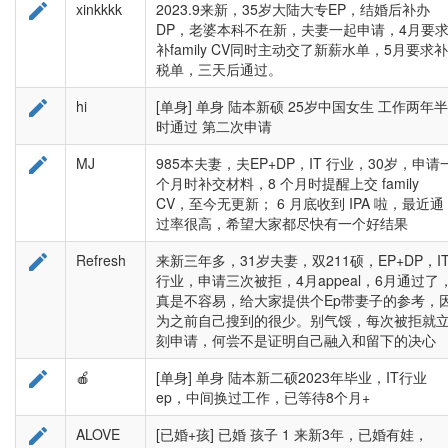

xinkkkk
2023.9来新，35岁大陆大专EP，结婚后补办
DP，老婆本科不在新，夫妻一起申请，4月要
补family CV同时主动交了新薪水单，5月要求补
税单，三天后通过。

hi
[单身] 单身 陆本新硕 25岁中国女生 工作两年半
时通过 第二次申请

MJ
985本夫妻，夫EP+DP，IT 行业，30岁，申请
个月时补交材料，8 个月时提醒上交 family
CV，至今无更新； 6 月底收到 IPA 啦，最近通
过率很高，希望大家都尽快有一个好结果

Refresh
来新三年多，31岁夫妻，双211硕，EP+DP，I
行业，申请三次被拒，4月appeal，6月通过了
真是不容易，给大家提供个Ep带妻子的参考，
为之前自己搜到的很少。别气馁，每次被拒就
刻申请，何尝不是证明自己融入和留下的决心

🍎
[单身] 单身 陆本新二硕2023年毕业，IT行业
ep，中间换过工作，已等待8个月+

ALOVE
[已婚+孩] 已婚 孩子 1 来新3年，已婚有娃，