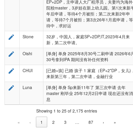
EP+2DP，主申请人大厂程序员，夫妻均为海外
院校master，3岁娃在新上幼儿园。第1次来新
年后申请，等待4个月被拒；第二次来新2年申
请，等待7个月被拒；第3次26年1月底申请，等
待中，求好运

Stone
32岁，中国人，家庭SP+2DP,IT,2023年4月来
新，第二次申请。

Oishi
[单身] 单身 2025年8月30号二刷申请 2026年6
30号拿到IPA 期间没有补任何资料

CHUI
[已婚+孩] 已婚 孩子 1 家庭（EP+2*DP，女儿)
来新第三年，第二次申请，金融行业

Luna
[单身] 单身 Sp来新11年了 第三次申请 去年
master 刚毕业 25年12月2日申请 现在还没有消
息
Showing 1 to 25 of 2,175 entries
«
‹
1
2
3
…
87
›
»