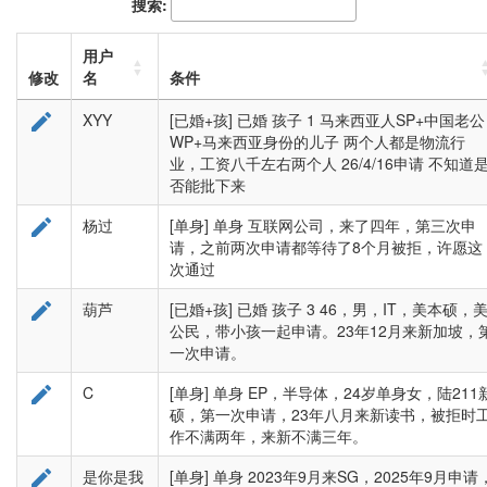
搜索:
用户
修改
名
条件

XYY
[已婚+孩] 已婚 孩子 1 马来西亚人SP+中国老公
WP+马来西亚身份的儿子 两个人都是物流行
业，工资八千左右两个人 26/4/16申请 不知道
否能批下来

杨过
[单身] 单身 互联网公司，来了四年，第三次申
请，之前两次申请都等待了8个月被拒，许愿这
次通过

葫芦
[已婚+孩] 已婚 孩子 3 46，男，IT，美本硕，
公民，带小孩一起申请。23年12月来新加坡，
一次申请。

C
[单身] 单身 EP，半导体，24岁单身女，陆211
硕，第一次申请，23年八月来新读书，被拒时
作不满两年，来新不满三年。

是你是我
[单身] 单身 2023年9月来SG，2025年9月申请