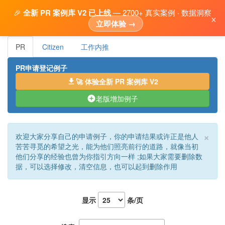
🎉
全新 PR 案例库 V2 已上线
— 2700+ 真实案例 · 数据洞察
×
立即体验 →
PR
Citizen
工作内推
PR申请登记例子
🚀 体验全新 PR 案例库 V2

老版增加例子

×
欢迎大家分享自己的申请例子，你的申请结果或许正是他人
苦苦寻觅的希望之光，能为他们照亮前行的道路，就像当初
他们分享的经验也曾为你指引方向一样 ;如果大家需要删除数
据，可以选择修改，清空信息，也可以起到删除作用
显示
条/页